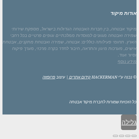
אודות מיקוד
מיקוד אבטחה, בין חברות האבטחה הגדולות בישראל, מספקת שירותי
שמירה ואבטחה מגוונים למוסדות ממלכתיים וגופים פרטיים בכל רחבי
הארץ. תחומי פעילותה כוללים: אבטחה, שמירה ואבטחת מתקנים, אבטחת
אישים, מערכות מיגון והתראה, חיבור לחדר בקרה מרכזי, מערך פיקוח
וסיור ועוד.
מידע נוסף
© נבנה ע"י HACKERMAN
קידום אתרים
| עיצוב
פרופוזה
כל הזכויות שמורות לחברת מיקוד אבטחה
גלילה
לראש