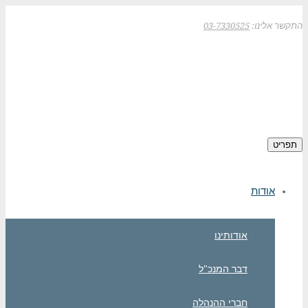
התקשר אלינו:
03-7330525
תפריט
אודות
אודותינו
דבר המנכ"ל
חברי ההנהלה