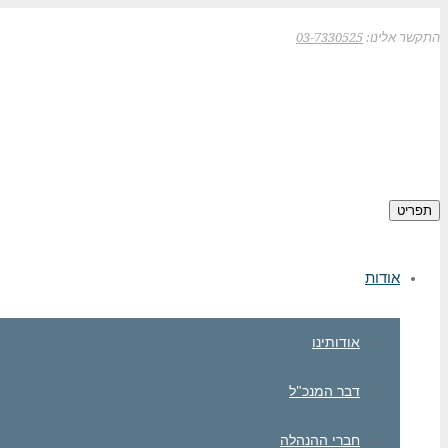
התקשר אלינו:
03-7330525
תפריט
אודות
אודותינו
דבר המנכ"ל
חברי ההנהלה